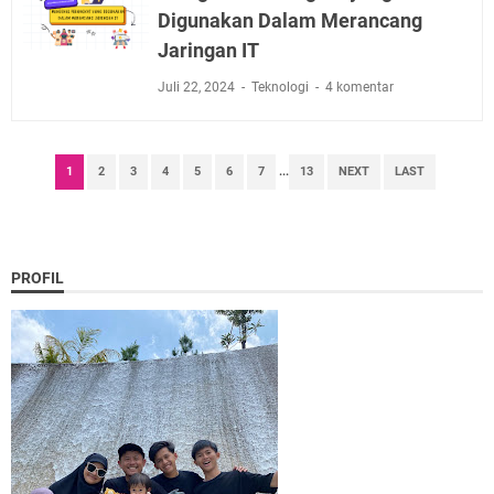
Digunakan Dalam Merancang
Jaringan IT
Juli 22, 2024
Teknologi
4 komentar
1
2
3
4
5
6
7
...
13
NEXT
LAST
PROFIL